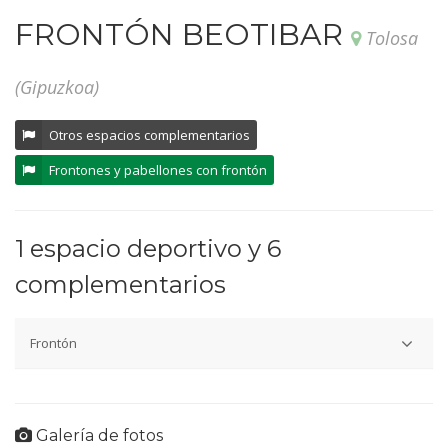
FRONTÓN BEOTIBAR
Tolosa
(Gipuzkoa)
Otros espacios complementarios
Frontones y pabellones con frontón
1 espacio deportivo y 6
complementarios
Frontón
Espacios complementarios:
1 gradas inferiores
2 gradas superiores
3 aseos pb
4 aseos p1
5 aseos p2
6 vestuarios
Galería de fotos