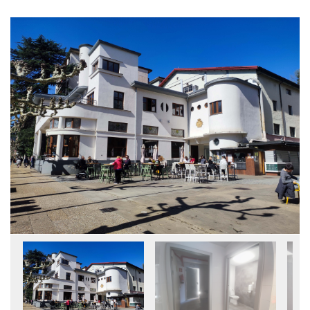
Actividad principal
Pelota
Pelota vasca
Cerramiento
Recinto cerrado
Cerrado fijo
Conservación del pavimento
Permite la practica deportiva
Bueno
Estado de uso
En uso
Iluminación
Permite el uso nocturno
Permite la competición
Pavimento
Hormigones y aglomerados
Resinas acrílicas
Tipo de espacio