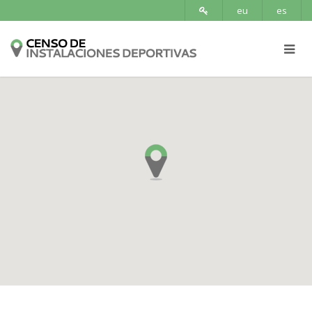
eu
es